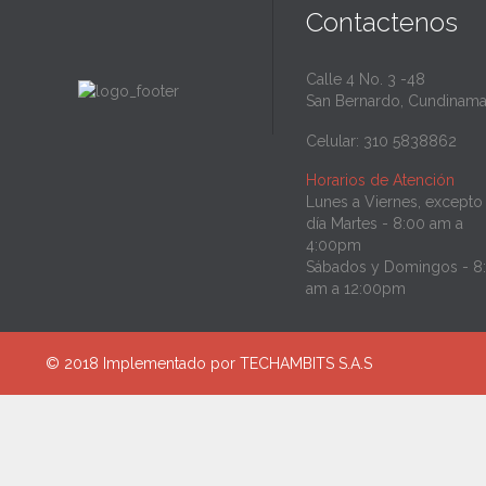
Contactenos
Calle 4 No. 3 -48
San Bernardo, Cundinama
Celular: 310 5838862
Horarios de Atención
Lunes a Viernes, excepto 
día Martes - 8:00 am a
4:00pm
Sábados y Domingos - 8
am a 12:00pm
© 2018 Implementado por
TECHAMBITS S.A.S